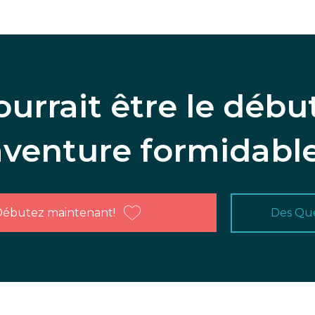
ourrait être le débu
aventure formidable
ébutez maintenant!
Des Que