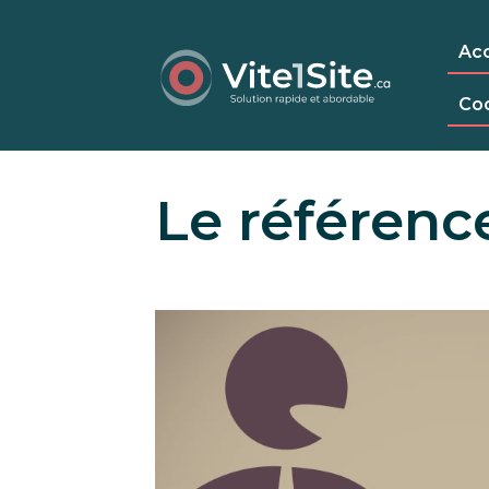
Acc
Co
Le référenc