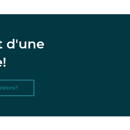
t d'une
!
stions?