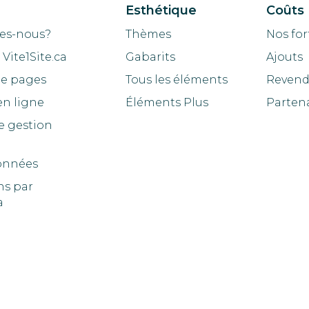
Esthétique
Coûts
es-nous?
Thèmes
Nos for
Vite1Site.ca
Gabarits
Ajouts
de pages
Tous les éléments
Revend
en ligne
Éléments Plus
Parten
e gestion
onnées
ns par
a