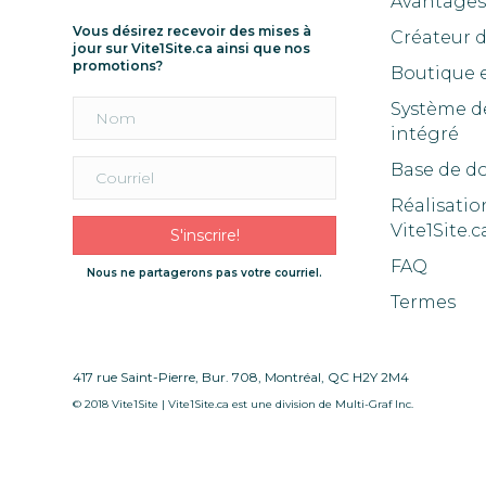
Avantages 
Vous désirez recevoir des mises à
Créateur 
jour sur Vite1Site.ca ainsi que nos
promotions?
Boutique 
Système d
intégré
Base de d
Réalisatio
Vite1Site.c
S'inscrire!
FAQ
Nous ne partagerons pas votre courriel.
Termes
417 rue Saint-Pierre, Bur. 708, Montréal, QC H2Y 2M4
© 2018 Vite1Site | Vite1Site.ca est une division de Multi-Graf Inc.