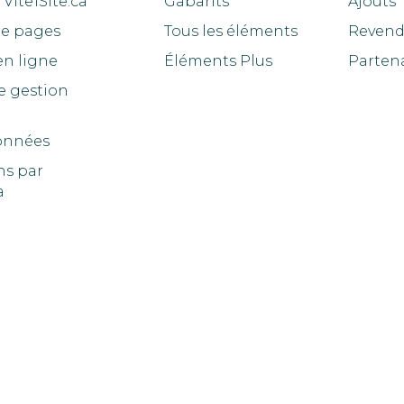
Vite1Site.ca
Gabarits
Ajouts
de pages
Tous les éléments
Revend
en ligne
Éléments Plus
Parten
e gestion
onnées
ns par
a