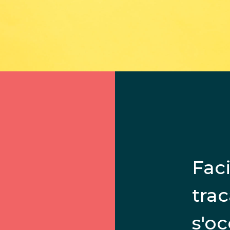
Faci
trac
s'o