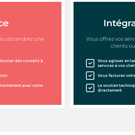
ce
Intégra
ous obtiendrez une
Vous offrez vos serv
.
clients ou
 donner des conseils à
Vous agissez en ta
services à vos clie
tion
Vous facturez votre
directement avec votre
Le soutien techniqu
directement