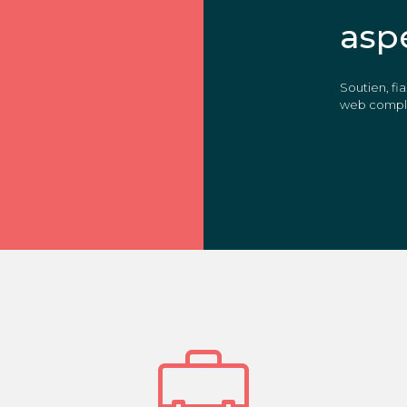
asp
Soutien, fia
web comple