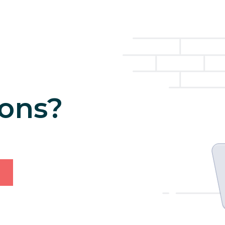
ions?
!