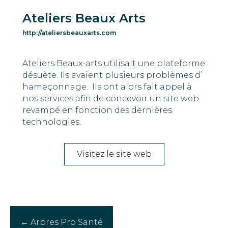
Ateliers Beaux Arts
http://ateliersbeauxarts.com
Ateliers Beaux-arts utilisait une plateforme
désuète.
I
ls avai
en
t plusieurs problème
s
d’
hameçonnage
.
I
ls ont alors fait appel à
nos services afin de concevoir un site web
revampé en fonction
d
es dernières
technologies.
Visitez le site web
Posts
← Arbres Pro Santé