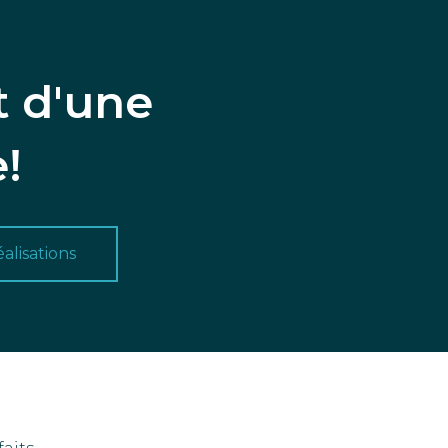
t d'une
!
éalisations