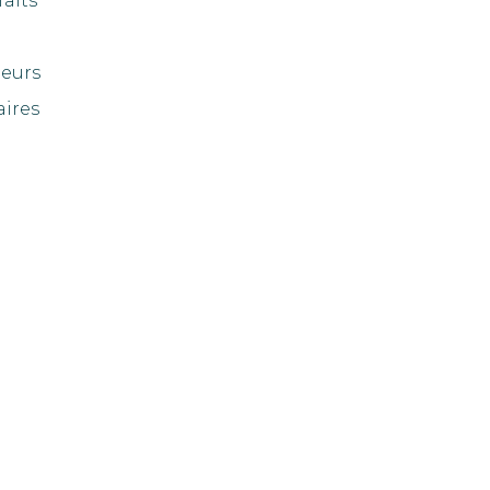
faits
eurs
aires