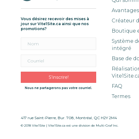
Qui somm
Avantages 
Vous désirez recevoir des mises à
Créateur 
jour sur Vite1Site.ca ainsi que nos
promotions?
Boutique 
Système d
intégré
Base de d
Réalisatio
Vite1Site.c
S'inscrire!
FAQ
Nous ne partagerons pas votre courriel.
Termes
417 rue Saint-Pierre, Bur. 708, Montréal, QC H2Y 2M4
© 2018 Vite1Site | Vite1Site.ca est une division de Multi-Graf Inc.