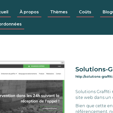
ueil
À propos
Thèmes
Coûts
Blog
ordonnées
Solutions-Gr
http://solutions-graffit
Solutions Graffiti
site web dans un 
Bien que cette ent
référencement, no