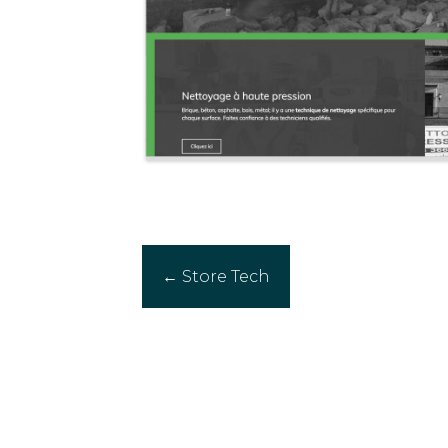
Posts
← Store Tech
navigation