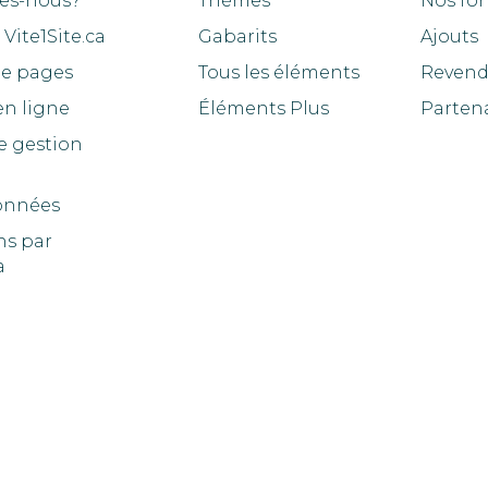
es-nous?
Thèmes
Nos for
Vite1Site.ca
Gabarits
Ajouts
de pages
Tous les éléments
Revend
en ligne
Éléments Plus
Parten
e gestion
onnées
ns par
a