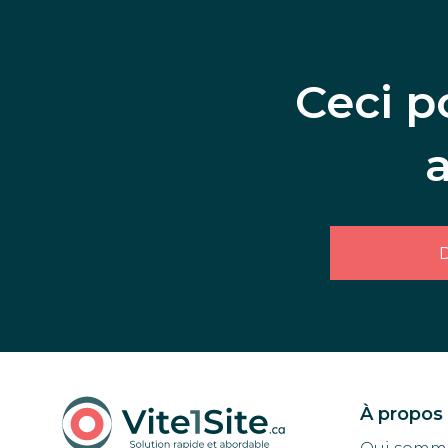
Ceci p
D
À propos