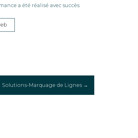
mance a été réalisé avec succès.
 web
Solutions-Marquage de Lignes →