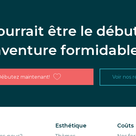
ourrait être le débu
aventure formidable
ébutez maintenant!
Voir nos r
Esthétique
Coûts