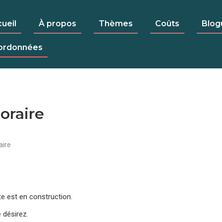
ueil
À propos
Thèmes
Coûts
Blog
ordonnées
oraire
aire
te est en construction.
 désirez.