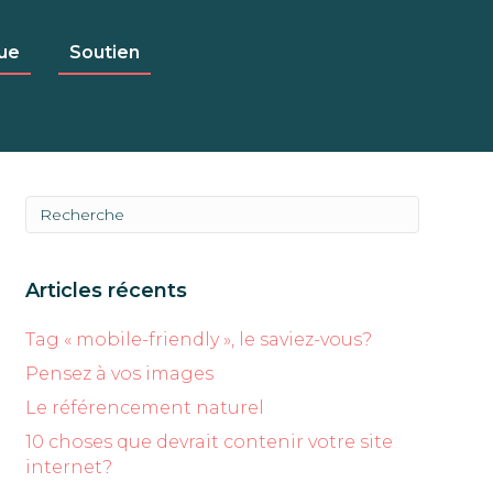
ue
Soutien
Articles récents
Tag « mobile-friendly », le saviez-vous?
Pensez à vos images
Le référencement naturel
10 choses que devrait contenir votre site
internet?