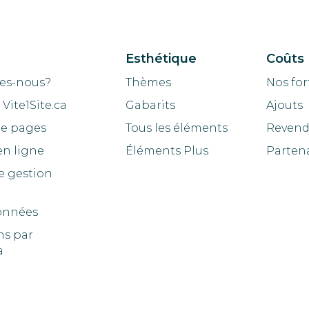
Esthétique
Coûts
es-nous?
Thèmes
Nos for
Vite1Site.ca
Gabarits
Ajouts
de pages
Tous les éléments
Revend
en ligne
Éléments Plus
Parten
e gestion
onnées
ns par
a