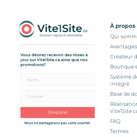
À propos
Qui somm
Avantages 
Vous désirez recevoir des mises à
Créateur 
jour sur Vite1Site.ca ainsi que nos
promotions?
Boutique 
Système d
intégré
Base de d
Réalisatio
Vite1Site.c
S'inscrire!
FAQ
Nous ne partagerons pas votre courriel.
Termes