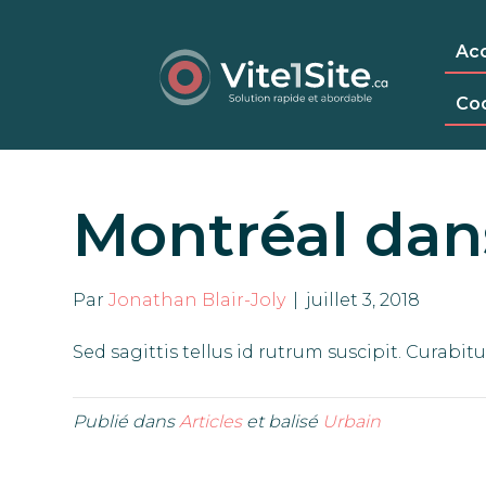
Acc
Co
Montréal dan
Par
Jonathan Blair-Joly
|
juillet 3, 2018
Sed sagittis tellus id rutrum suscipit. Curabitu
Publié dans
Articles
et balisé
Urbain