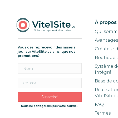
À propos
Qui somm
Avantages 
Vous désirez recevoir des mises à
Créateur 
jour sur Vite1Site.ca ainsi que nos
promotions?
Boutique 
Système d
intégré
Base de d
Réalisatio
Vite1Site.c
S'inscrire!
FAQ
Nous ne partagerons pas votre courriel.
Termes