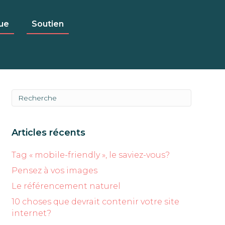
ue
Soutien
Articles récents
Tag « mobile-friendly », le saviez-vous?
Pensez à vos images
Le référencement naturel
10 choses que devrait contenir votre site
internet?