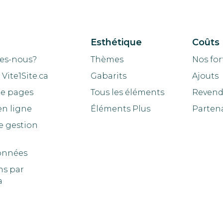
Esthétique
Coûts
es-nous?
Thèmes
Nos for
Vite1Site.ca
Gabarits
Ajouts
de pages
Tous les éléments
Revend
en ligne
Éléments Plus
Parten
e gestion
onnées
ns par
a