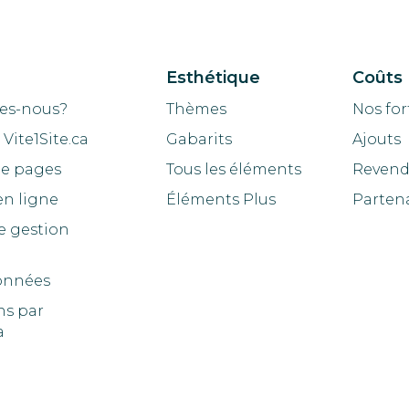
Esthétique
Coûts
es-nous?
Thèmes
Nos for
Vite1Site.ca
Gabarits
Ajouts
de pages
Tous les éléments
Revend
en ligne
Éléments Plus
Parten
e gestion
onnées
ns par
a