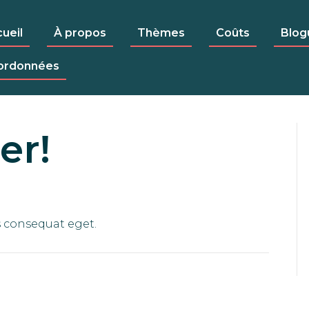
ueil
À propos
Thèmes
Coûts
Blog
ordonnées
er!
s consequat eget.