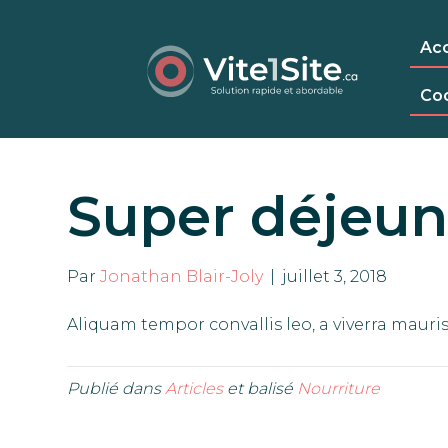
Acc
Co
Super déjeun
Par
Jonathan Blair-Joly
|
juillet 3, 2018
Aliquam tempor convallis leo, a viverra mauri
Publié dans
Articles
et balisé
Nourriture