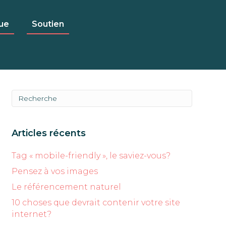
ue
Soutien
Articles récents
Tag « mobile-friendly », le saviez-vous?
Pensez à vos images
Le référencement naturel
10 choses que devrait contenir votre site
internet?